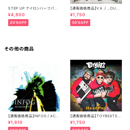
STEP UP ナイロンハーフパン
【通販価格商品】V.A. / ...OUT
ツ ブラック
OF THIS WORLD 6
¥4,800
¥1,750
20%OFF
30%OFF
その他の商品
【通販価格商品】INFOG / ACC
【通販価格商品】TOYBEATS /
ELERATION
HeadPop
¥1,610
¥1,750