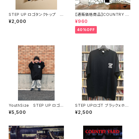
STEP UP ロゴタンクトップ ブ
【通販価格商品】COUNTRY Y
ラック x ホワイト
ARD / Heart Island
¥2,000
¥960
40%OFF
YouthSize STEP UP ロゴ
STEP UPロゴT ブラックxホワ
プルパーカー ブラックｘホワイト
イト
¥5,500
¥2,500