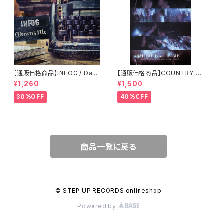
【通販価格商品】INFOG / Daw
【通販価格商品】COUNTRY Y
n’s file
ARD / HOME from HOME
¥1,260
¥1,500
30%OFF
40%OFF
商品一覧に戻る
© STEP UP RECORDS onlineshop
Powered by